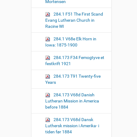
i
Mortensen
o
284.1 F51 The First Scand
n
Evang Lutheran Church in
Racine WI
284.1 V68e Elk Horn in
Iowa: 1875-1900
284.173 F34 Femogtyve et
festkrift 1921
284.173 T91 Twenty-five
Years
284.173 V68d Danish
Lutheran Mission in America
before 1884
284.173 V68d Dansk
Luthersk mission i Amerika- i
tiden før 1884