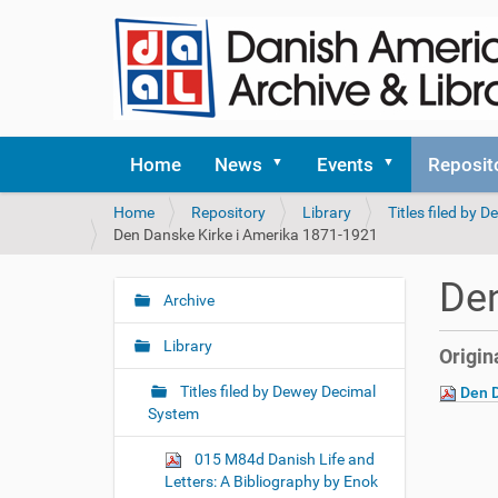
Home
News
Events
Reposit
Y
Home
Repository
Library
Titles filed by
o
Den Danske Kirke i Amerika 1871-1921
u
a
Den
r
Archive
N
e
a
h
Library
Origin
v
e
i
r
Titles filed by Dewey Decimal
Den D
e
g
System
:
a
015 M84d Danish Life and
t
Letters: A Bibliography by Enok