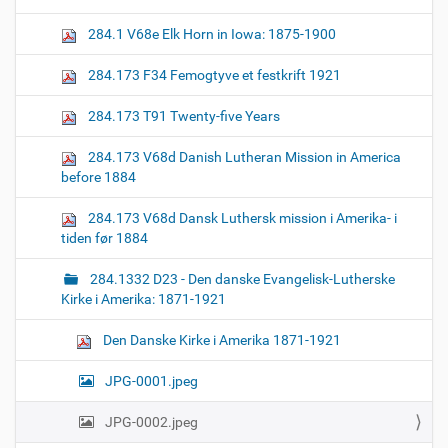
z
n
e
284.1 V68e Elk Horn in Iowa: 1875-1900
i
m
a
284.173 F34 Femogtyve et festkrift 1921
g
e
284.173 T91 Twenty-five Years
…
284.173 V68d Danish Lutheran Mission in America
before 1884
284.173 V68d Dansk Luthersk mission i Amerika- i
tiden før 1884
284.1332 D23 - Den danske Evangelisk-Lutherske
Kirke i Amerika: 1871-1921
Den Danske Kirke i Amerika 1871-1921
JPG-0001.jpeg
JPG-0002.jpeg