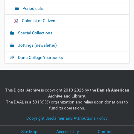
Periodicals
Colonist or Citizen
Special Collections
Jottings (newsletter)
Dana College Yearbooks
This Digital Archive is copyright 2010-2026 by the
Danish American
Archive and Library.
The DAAL is a 501(c)(3) organization and relies upon donations to
fund its operations.
Copyright Disclaimer and Attributions Policy
Site Map
Accessibility
Contact