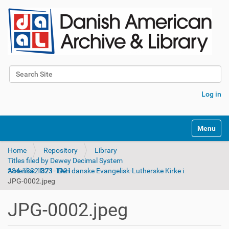
Search Site
Advanced Search…
Log in
Toggle na
Home
Repository
Library
Titles filed by Dewey Decimal System
284.1332 D23 - Den danske Evangelisk-Lutherske Kirke i Amerika: 1871-1921
JPG-0002.jpeg
JPG-0002.jpeg