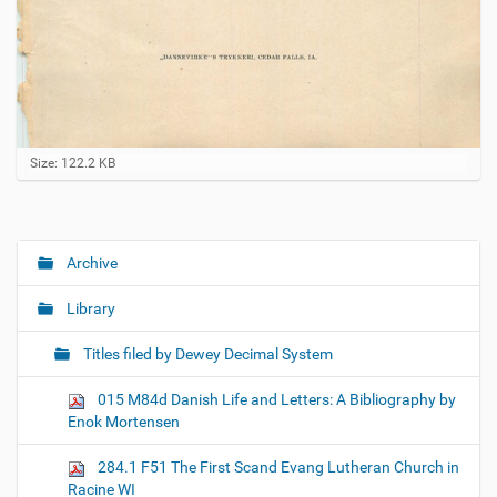
C
Size: 122.2 KB
l
i
c
k
t
Archive
N
o
a
v
Library
i
v
e
i
w
Titles filed by Dewey Decimal System
f
g
u
015 M84d Danish Life and Letters: A Bibliography by
a
l
Enok Mortensen
l
t
-
i
s
284.1 F51 The First Scand Evang Lutheran Church in
i
o
Racine WI