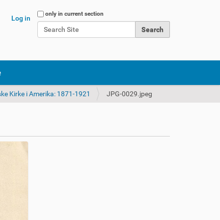
Search Site
only in current section
Log in
Advanced Search…
e
ke Kirke i Amerika: 1871-1921
JPG-0029.jpeg