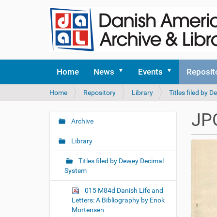
Home
News
Events
Reposit
Y
Home
Repository
Library
Titles filed by
o
u
JP
a
Archive
N
r
a
e
Library
v
h
i
e
Titles filed by Dewey Decimal
r
g
System
e
a
:
015 M84d Danish Life and
t
Letters: A Bibliography by Enok
i
Mortensen