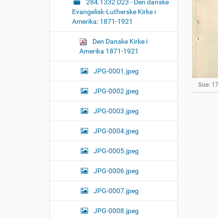
284.1332 D23 - Den danske
Evangelisk-Lutherske Kirke i
Amerika: 1871-1921
Den Danske Kirke i
Amerika 1871-1921
JPG-0001.jpeg
C
Size: 1
JPG-0002.jpeg
l
i
c
JPG-0003.jpeg
k
t
JPG-0004.jpeg
o
v
JPG-0005.jpeg
i
e
w
JPG-0006.jpeg
f
u
JPG-0007.jpeg
l
l
-
JPG-0008.jpeg
s