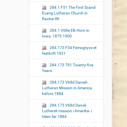
o
284.1 F51 The First Scand
n
Evang Lutheran Church in
Racine WI
284.1 V68e Elk Horn in
Iowa: 1875-1900
284.173 F34 Femogtyve et
festkrift 1921
284.173 T91 Twenty-five
Years
284.173 V68d Danish
Lutheran Mission in America
before 1884
284.173 V68d Dansk
Luthersk mission i Amerika- i
tiden før 1884