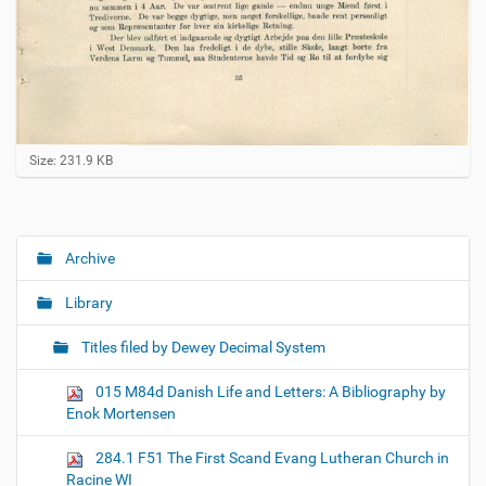
C
Size: 231.9 KB
l
i
c
k
t
Archive
N
o
a
v
Library
i
v
e
i
w
Titles filed by Dewey Decimal System
f
g
u
015 M84d Danish Life and Letters: A Bibliography by
a
l
Enok Mortensen
l
t
-
i
s
284.1 F51 The First Scand Evang Lutheran Church in
i
o
Racine WI