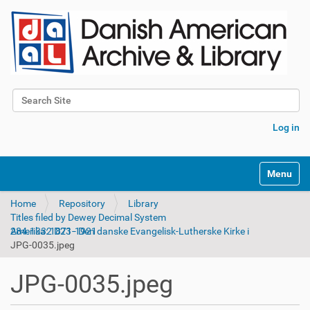
Search Site
Advanced Search…
Log in
Toggle na
Home
Repository
Library
Titles filed by Dewey Decimal System
284.1332 D23 - Den danske Evangelisk-Lutherske Kirke i Amerika: 1871-1921
JPG-0035.jpeg
JPG-0035.jpeg