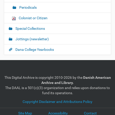
Periodicals
Colonist or Citizen
Special Collections
Jottings (newsletter)
Dana College Yearbooks
This Digital Archive is copyright 2010-2026 by the
Danish American
Archive and Library.
The DAAL is a 501(c)(3) organization and relies upon donations to
fund its operations.
Copyright Disclaimer and Attributions Policy
Site Map
Accessibility
Contact