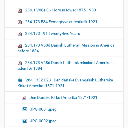
z
n
e
284.1 V68e Elk Horn in Iowa: 1875-1900
i
m
a
284.173 F34 Femogtyve et festkrift 1921
g
e
284.173 T91 Twenty-five Years
…
284.173 V68d Danish Lutheran Mission in America
before 1884
284.173 V68d Dansk Luthersk mission i Amerika- i
tiden før 1884
284.1332 D23 - Den danske Evangelisk-Lutherske
Kirke i Amerika: 1871-1921
Den Danske Kirke i Amerika 1871-1921
JPG-0001.jpeg
JPG-0002.jpeg