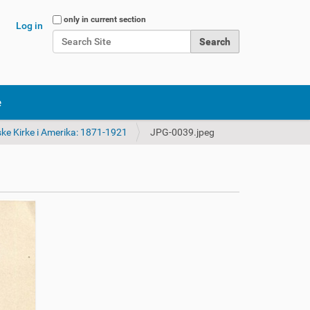
Search Site
only in current section
Log in
Advanced Search…
e
ke Kirke i Amerika: 1871-1921
JPG-0039.jpeg