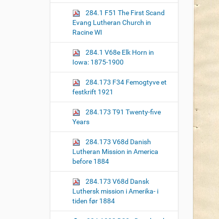
o
284.1 F51 The First Scand
n
Evang Lutheran Church in
Racine WI
284.1 V68e Elk Horn in
Iowa: 1875-1900
284.173 F34 Femogtyve et
festkrift 1921
284.173 T91 Twenty-five
Years
284.173 V68d Danish
Lutheran Mission in America
before 1884
284.173 V68d Dansk
Luthersk mission i Amerika- i
tiden før 1884