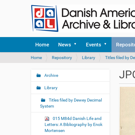
Home
News
Events
Reposit
Y
Home
Repository
Library
Titles filed by
o
u
JP
a
Archive
N
r
a
e
Library
v
h
i
e
Titles filed by Dewey Decimal
r
g
System
e
a
:
015 M84d Danish Life and
t
Letters: A Bibliography by Enok
i
Mortensen