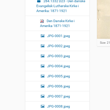
284.1332 D23 - Den danske
Evangelisk-Lutherske Kirke i
Amerika: 1871-1921
Den Danske Kirke i
Amerika 1871-1921
JPG-0001.jpeg
C
Size: 2
JPG-0002.jpeg
l
i
c
JPG-0003.jpeg
k
t
JPG-0004.jpeg
o
v
JPG-0005.jpeg
i
e
w
JPG-0006.jpeg
f
u
JPG-0007.jpeg
l
l
-
JPG-0008.jpeg
s