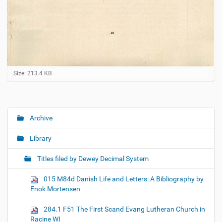
C
Size: 213.4 KB
l
i
c
k
t
Archive
N
o
a
v
Library
i
v
e
i
w
Titles filed by Dewey Decimal System
f
g
u
015 M84d Danish Life and Letters: A Bibliography by
a
l
Enok Mortensen
l
t
-
i
s
284.1 F51 The First Scand Evang Lutheran Church in
i
o
Racine WI