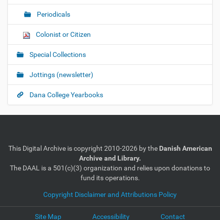
Periodicals
Colonist or Citizen
Special Collections
Jottings (newsletter)
Dana College Yearbooks
This Digital Archive is copyright 2010-2026 by the
Danish American
Archive and Library.
The DAAL is a 501(c)(3) organization and relies upon donations to
fund its operations.
Copyright Disclaimer and Attributions Policy
Site Map
Accessibility
Contact