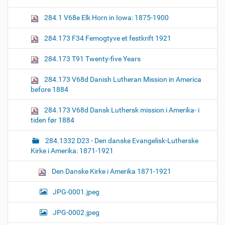
z
n
e
284.1 V68e Elk Horn in Iowa: 1875-1900
i
m
a
284.173 F34 Femogtyve et festkrift 1921
g
e
284.173 T91 Twenty-five Years
…
284.173 V68d Danish Lutheran Mission in America
before 1884
284.173 V68d Dansk Luthersk mission i Amerika- i
tiden før 1884
284.1332 D23 - Den danske Evangelisk-Lutherske
Kirke i Amerika: 1871-1921
Den Danske Kirke i Amerika 1871-1921
JPG-0001.jpeg
JPG-0002.jpeg