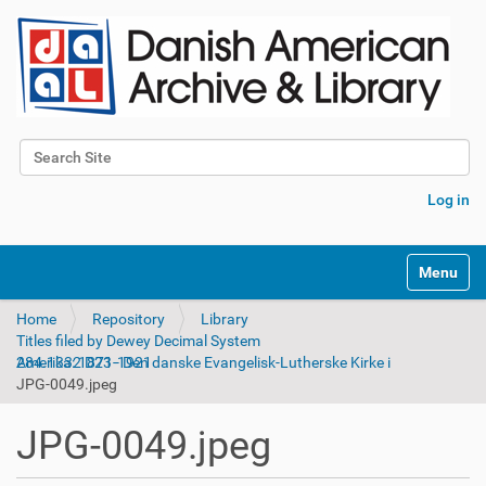
Search Site
Advanced Search…
Log in
Toggle na
Home
Repository
Library
Titles filed by Dewey Decimal System
284.1332 D23 - Den danske Evangelisk-Lutherske Kirke i Amerika: 1871-1921
JPG-0049.jpeg
JPG-0049.jpeg