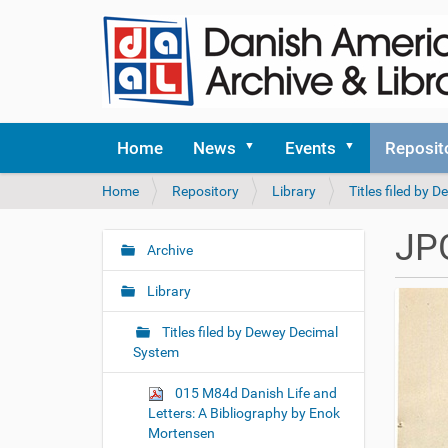
Home
News
Events
Reposit
Y
Home
Repository
Library
Titles filed by
o
u
JP
a
Archive
N
r
a
e
Library
v
h
i
e
Titles filed by Dewey Decimal
r
g
System
e
a
:
015 M84d Danish Life and
t
Letters: A Bibliography by Enok
i
Mortensen