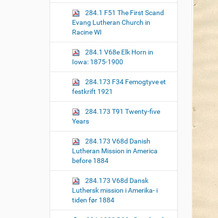
o
284.1 F51 The First Scand
n
Evang Lutheran Church in
Racine WI
284.1 V68e Elk Horn in
Iowa: 1875-1900
284.173 F34 Femogtyve et
festkrift 1921
284.173 T91 Twenty-five
Years
284.173 V68d Danish
Lutheran Mission in America
before 1884
284.173 V68d Dansk
Luthersk mission i Amerika- i
tiden før 1884