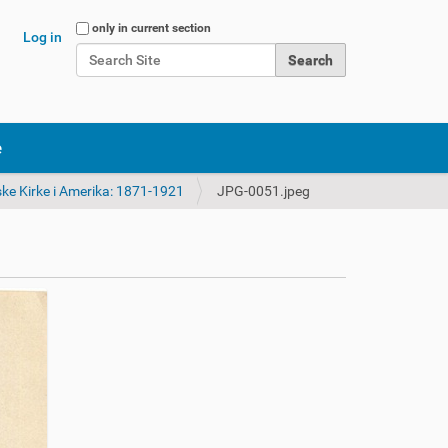
Search Site
only in current section
Log in
Advanced Search…
e
ke Kirke i Amerika: 1871-1921
JPG-0051.jpeg