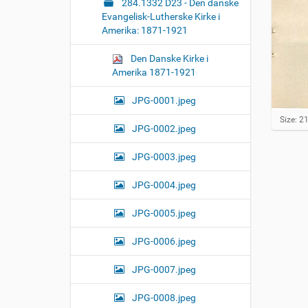
284.1332 D23 - Den danske
Evangelisk-Lutherske Kirke i
Amerika: 1871-1921
Den Danske Kirke i
Amerika 1871-1921
JPG-0001.jpeg
C
Size: 2
JPG-0002.jpeg
l
i
c
JPG-0003.jpeg
k
t
JPG-0004.jpeg
o
v
JPG-0005.jpeg
i
e
w
JPG-0006.jpeg
f
u
JPG-0007.jpeg
l
l
-
JPG-0008.jpeg
s