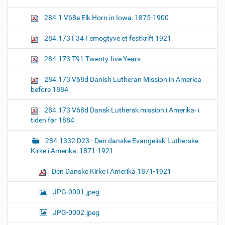
z
n
e
284.1 V68e Elk Horn in Iowa: 1875-1900
i
m
a
284.173 F34 Femogtyve et festkrift 1921
g
e
284.173 T91 Twenty-five Years
…
284.173 V68d Danish Lutheran Mission in America
before 1884
284.173 V68d Dansk Luthersk mission i Amerika- i
tiden før 1884
284.1332 D23 - Den danske Evangelisk-Lutherske
Kirke i Amerika: 1871-1921
Den Danske Kirke i Amerika 1871-1921
JPG-0001.jpeg
JPG-0002.jpeg