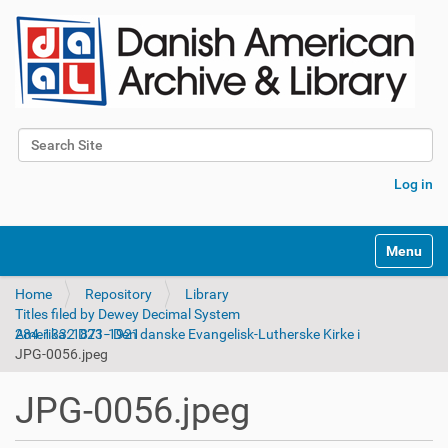
Search Site
Advanced Search…
Log in
Toggle na
Home
Repository
Library
Titles filed by Dewey Decimal System
284.1332 D23 - Den danske Evangelisk-Lutherske Kirke i Amerika: 1871-1921
JPG-0056.jpeg
JPG-0056.jpeg