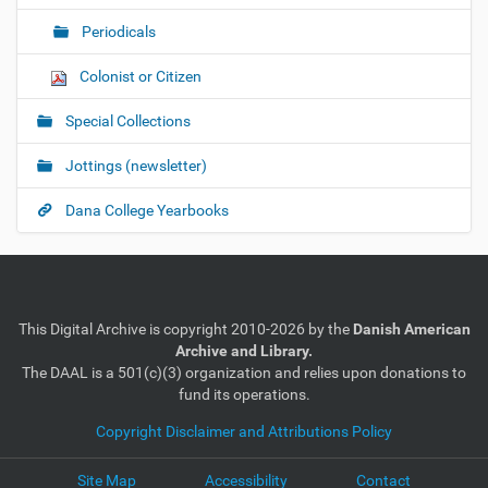
Periodicals
Colonist or Citizen
Special Collections
Jottings (newsletter)
Dana College Yearbooks
This Digital Archive is copyright 2010-2026 by the
Danish American
Archive and Library.
The DAAL is a 501(c)(3) organization and relies upon donations to
fund its operations.
Copyright Disclaimer and Attributions Policy
Site Map
Accessibility
Contact