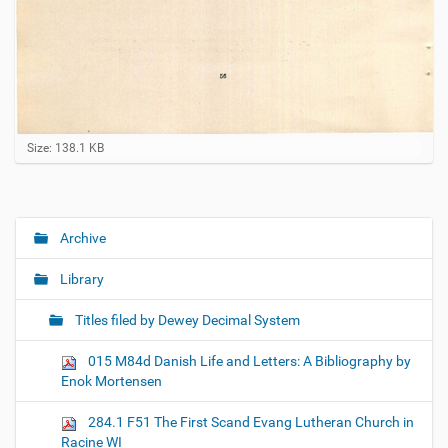
C
Size: 138.1 KB
l
i
c
k
t
Archive
N
o
a
v
Library
i
v
e
i
w
Titles filed by Dewey Decimal System
f
g
u
015 M84d Danish Life and Letters: A Bibliography by
a
l
Enok Mortensen
l
t
-
i
s
284.1 F51 The First Scand Evang Lutheran Church in
i
o
Racine WI