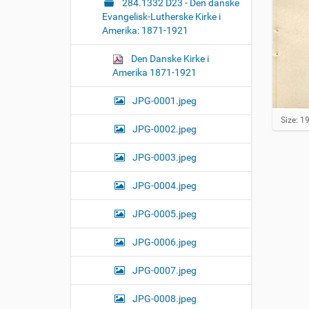
284.1332 D23 - Den danske
Evangelisk-Lutherske Kirke i
Amerika: 1871-1921
Den Danske Kirke i
Amerika 1871-1921
JPG-0001.jpeg
C
Size: 1
JPG-0002.jpeg
l
i
c
JPG-0003.jpeg
k
t
JPG-0004.jpeg
o
v
JPG-0005.jpeg
i
e
w
JPG-0006.jpeg
f
u
JPG-0007.jpeg
l
l
-
JPG-0008.jpeg
s