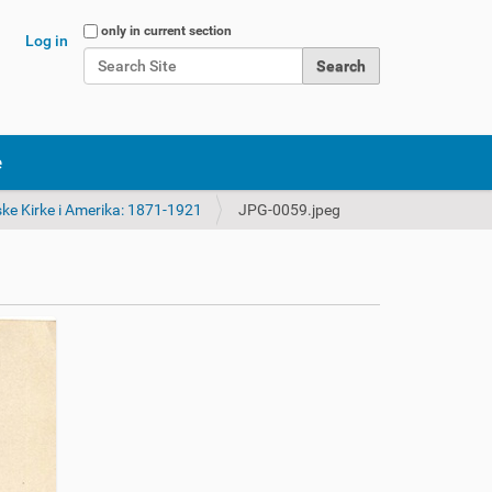
Search Site
only in current section
Log in
Advanced Search…
e
ke Kirke i Amerika: 1871-1921
JPG-0059.jpeg