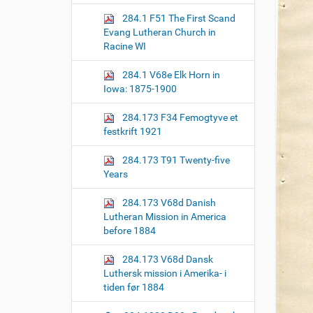
o
284.1 F51 The First Scand
n
Evang Lutheran Church in
Racine WI
284.1 V68e Elk Horn in
Iowa: 1875-1900
284.173 F34 Femogtyve et
festkrift 1921
284.173 T91 Twenty-five
Years
284.173 V68d Danish
Lutheran Mission in America
before 1884
284.173 V68d Dansk
Luthersk mission i Amerika- i
tiden før 1884