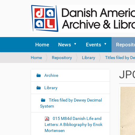
Home
News
Events
Reposit
Y
Home
Repository
Library
Titles filed by
o
u
JP
a
Archive
N
r
a
e
Library
v
h
i
e
Titles filed by Dewey Decimal
r
g
System
e
a
:
015 M84d Danish Life and
t
Letters: A Bibliography by Enok
i
Mortensen