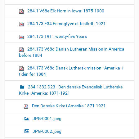
z
n
e
284.1 V68e Elk Horn in Iowa: 1875-1900
i
m
a
284.173 F34 Femogtyve et festkrift 1921
g
e
284.173 T91 Twenty-five Years
…
284.173 V68d Danish Lutheran Mission in America
before 1884
284.173 V68d Dansk Luthersk mission i Amerika- i
tiden før 1884
284.1332 D23 - Den danske Evangelisk-Lutherske
Kirke i Amerika: 1871-1921
Den Danske Kirke i Amerika 1871-1921
JPG-0001.jpeg
JPG-0002.jpeg