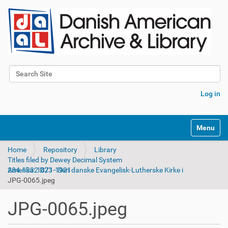
Search Site
Advanced Search…
Log in
Toggle na
Home
Repository
Library
Titles filed by Dewey Decimal System
284.1332 D23 - Den danske Evangelisk-Lutherske Kirke i Amerika: 1871-1921
JPG-0065.jpeg
JPG-0065.jpeg