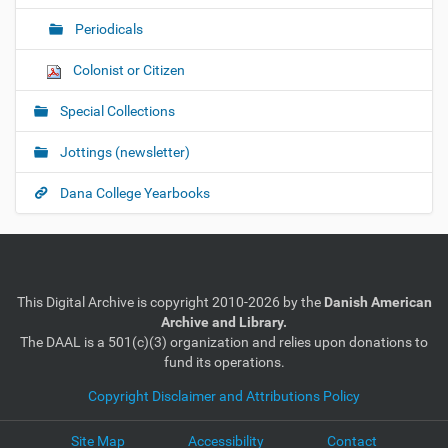
Periodicals
Colonist or Citizen
Special Collections
Jottings (newsletter)
Dana College Yearbooks
This Digital Archive is copyright 2010-2026 by the
Danish American
Archive and Library.
The DAAL is a 501(c)(3) organization and relies upon donations to
fund its operations.
Copyright Disclaimer and Attributions Policy
Site Map
Accessibility
Contact