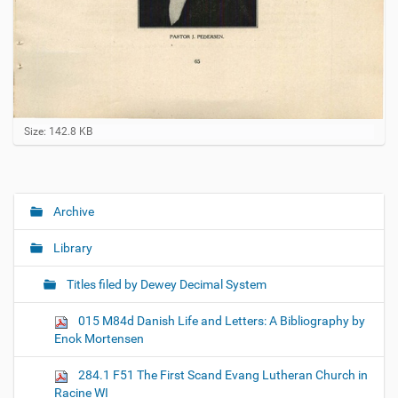
C
Size: 142.8 KB
l
i
c
k
t
Archive
N
o
a
v
Library
i
v
e
i
w
Titles filed by Dewey Decimal System
f
g
u
015 M84d Danish Life and Letters: A Bibliography by
a
l
Enok Mortensen
l
t
-
i
s
284.1 F51 The First Scand Evang Lutheran Church in
i
o
Racine WI