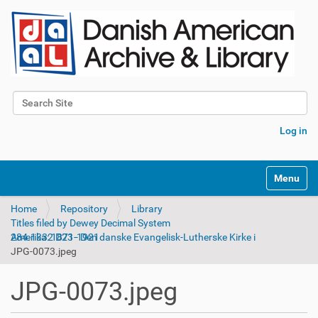
Search Site
Advanced Search…
Log in
Toggle na
Home
Repository
Library
Titles filed by Dewey Decimal System
284.1332 D23 - Den danske Evangelisk-Lutherske Kirke i Amerika: 1871-1921
JPG-0073.jpeg
JPG-0073.jpeg