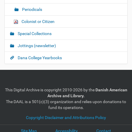
Periodicals
Colonist or Citizen
Special Collections
Jottings (newsletter)
Dana College Yearbooks
This Digital Archive is copyright 2010-2026 by the
Danish American
Archive and Library.
The DAAL is a 501(c)(3) organization and relies upon donations to
fund its operations.
Copyright Disclaimer and Attributions Policy
Site Map
Accessibility
Contact