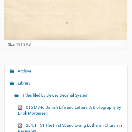
C
Size: 191.3 KB
l
i
c
k
t
Archive
N
o
a
v
Library
i
v
e
i
w
Titles filed by Dewey Decimal System
f
g
u
015 M84d Danish Life and Letters: A Bibliography by
a
l
Enok Mortensen
l
t
-
i
s
284.1 F51 The First Scand Evang Lutheran Church in
i
o
Racine WI