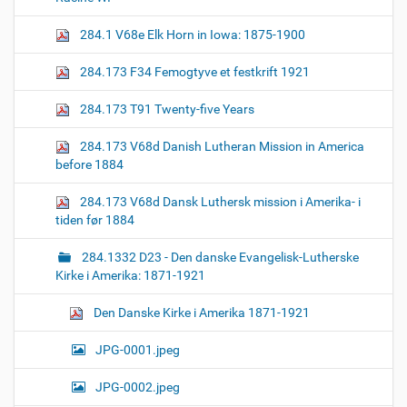
z
n
e
284.1 V68e Elk Horn in Iowa: 1875-1900
i
m
a
284.173 F34 Femogtyve et festkrift 1921
g
e
284.173 T91 Twenty-five Years
…
284.173 V68d Danish Lutheran Mission in America
before 1884
284.173 V68d Dansk Luthersk mission i Amerika- i
tiden før 1884
284.1332 D23 - Den danske Evangelisk-Lutherske
Kirke i Amerika: 1871-1921
Den Danske Kirke i Amerika 1871-1921
JPG-0001.jpeg
JPG-0002.jpeg