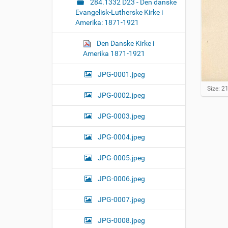
284.1332 D23 - Den danske
Evangelisk-Lutherske Kirke i
Amerika: 1871-1921
Den Danske Kirke i
Amerika 1871-1921
JPG-0001.jpeg
C
Size: 2
JPG-0002.jpeg
l
i
c
JPG-0003.jpeg
k
t
JPG-0004.jpeg
o
v
JPG-0005.jpeg
i
e
w
JPG-0006.jpeg
f
u
JPG-0007.jpeg
l
l
-
JPG-0008.jpeg
s