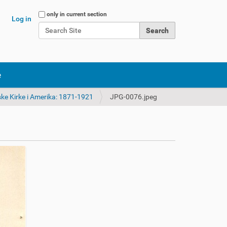
Search Site
only in current section
Log in
Advanced Search…
e
ke Kirke i Amerika: 1871-1921
JPG-0076.jpeg