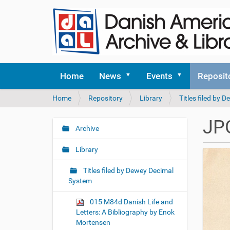
Home
News
Events
Reposit
Y
Home
Repository
Library
Titles filed by
o
u
JP
a
Archive
N
r
a
e
Library
v
h
i
e
Titles filed by Dewey Decimal
r
g
System
e
a
:
015 M84d Danish Life and
t
Letters: A Bibliography by Enok
i
Mortensen