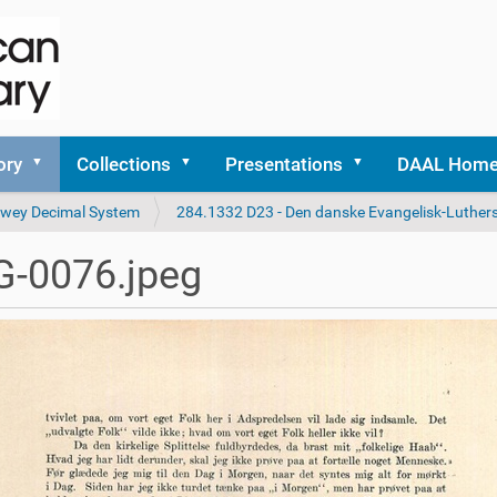
ory
Collections
Presentations
DAAL Hom
 Dewey Decimal System
284.1332 D23 - Den danske Evangelisk-Luthers
G-0076.jpeg