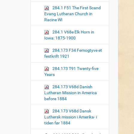
o
284.1 F51 The First Scand
n
Evang Lutheran Church in
Racine WI
284.1 V68e Elk Horn in
Iowa: 1875-1900
284.173 F34 Femogtyve et
festkrift 1921
284.173 T91 Twenty-five
Years
284.173 V68d Danish
Lutheran Mission in America
before 1884
284.173 V68d Dansk
Luthersk mission i Amerika- i
tiden før 1884