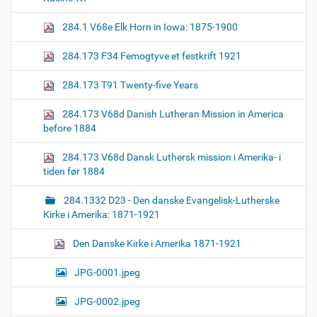
z
n
e
284.1 V68e Elk Horn in Iowa: 1875-1900
i
m
a
284.173 F34 Femogtyve et festkrift 1921
g
e
284.173 T91 Twenty-five Years
…
284.173 V68d Danish Lutheran Mission in America
before 1884
284.173 V68d Dansk Luthersk mission i Amerika- i
tiden før 1884
284.1332 D23 - Den danske Evangelisk-Lutherske
Kirke i Amerika: 1871-1921
Den Danske Kirke i Amerika 1871-1921
JPG-0001.jpeg
JPG-0002.jpeg