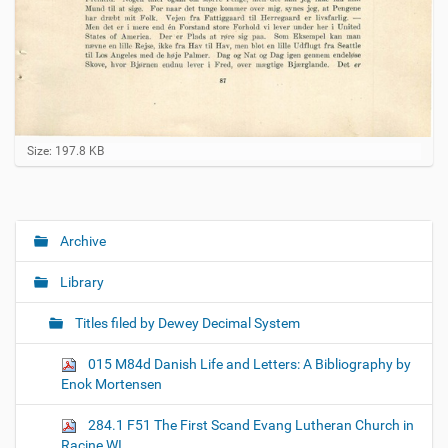
C
Size: 197.8 KB
l
i
c
k
t
Archive
N
o
a
v
Library
i
v
e
i
w
Titles filed by Dewey Decimal System
f
g
u
015 M84d Danish Life and Letters: A Bibliography by
a
l
Enok Mortensen
l
t
-
i
s
284.1 F51 The First Scand Evang Lutheran Church in
i
o
Racine WI