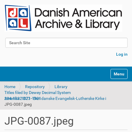
Search Site
Advanced Search…
Log in
Toggle na
Home
Repository
Library
Titles filed by Dewey Decimal System
284.1332 D23 - Den danske Evangelisk-Lutherske Kirke i Amerika: 1871-1921
JPG-0087.jpeg
JPG-0087.jpeg