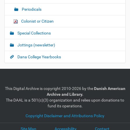
Periodicals
Colonist or Citizen
Special Collections
Jottings (newsletter)
Dana College Yearbooks
This Digital Archive is copyright 2010-2026 by the
Danish American
Archive and Library.
The DAAL is a 501(c)(3) organization and relies upon donations to
fund its operations.
Copyright Disclaimer and Attributions Policy
Site Map
Accessibility
Contact