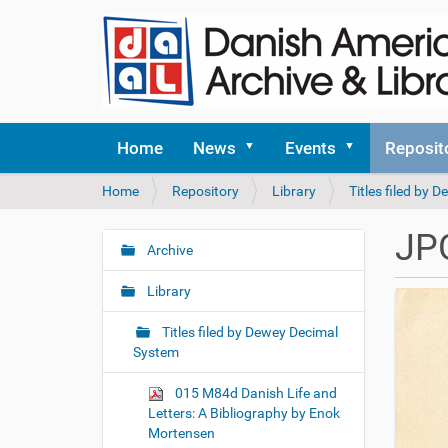
Home
News
Events
Reposit
Y
Home
Repository
Library
Titles filed by
o
u
JP
a
Archive
N
r
a
e
Library
v
h
i
e
Titles filed by Dewey Decimal
r
g
System
e
a
:
015 M84d Danish Life and
t
Letters: A Bibliography by Enok
i
Mortensen