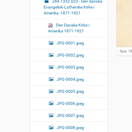
284.1332 D23 - Den danske
Evangelisk-Lutherske Kirke i
Amerika: 1871-1921
Den Danske Kirke i
Amerika 1871-1921
JPG-0001.jpeg
C
Size: 1
JPG-0002.jpeg
l
i
c
JPG-0003.jpeg
k
t
JPG-0004.jpeg
o
v
JPG-0005.jpeg
i
e
w
JPG-0006.jpeg
f
u
JPG-0007.jpeg
l
l
-
JPG-0008.jpeg
s