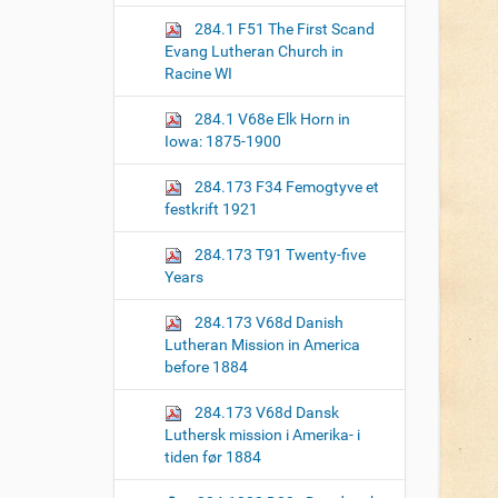
o
284.1 F51 The First Scand
n
Evang Lutheran Church in
Racine WI
284.1 V68e Elk Horn in
Iowa: 1875-1900
284.173 F34 Femogtyve et
festkrift 1921
284.173 T91 Twenty-five
Years
284.173 V68d Danish
Lutheran Mission in America
before 1884
284.173 V68d Dansk
Luthersk mission i Amerika- i
tiden før 1884