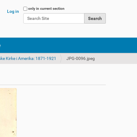
Search Site
only in current section
Log in
Advanced Search…
e
ke Kirke i Amerika: 1871-1921
JPG-0096.jpeg