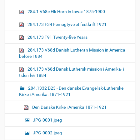
z
n
e
284.1 V68e Elk Horn in Iowa: 1875-1900
i
m
a
284.173 F34 Femogtyve et festkrift 1921
g
e
284.173 T91 Twenty-five Years
…
284.173 V68d Danish Lutheran Mission in America
before 1884
284.173 V68d Dansk Luthersk mission i Amerika- i
tiden før 1884
284.1332 D23 - Den danske Evangelisk-Lutherske
Kirke i Amerika: 1871-1921
Den Danske Kirke i Amerika 1871-1921
JPG-0001.jpeg
JPG-0002.jpeg