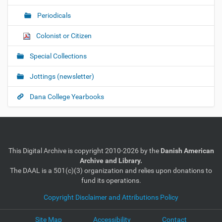
Periodicals
Colonist or Citizen
Special Collections
Jottings (newsletter)
Dana College Yearbooks
This Digital Archive is copyright 2010-2026 by the
Danish American
Archive and Library.
The DAAL is a 501(c)(3) organization and relies upon donations to
fund its operations.
Copyright Disclaimer and Attributions Policy
Site Map
Accessibility
Contact