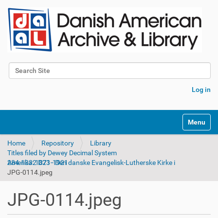
Search Site
Advanced Search…
Log in
Toggle na
Home
Repository
Library
Titles filed by Dewey Decimal System
284.1332 D23 - Den danske Evangelisk-Lutherske Kirke i Amerika: 1871-1921
JPG-0114.jpeg
JPG-0114.jpeg