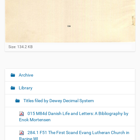
C
Size: 134.2 KB
l
i
c
k
t
Archive
N
o
a
v
Library
i
v
e
i
w
Titles filed by Dewey Decimal System
f
g
u
015 M84d Danish Life and Letters: A Bibliography by
a
l
Enok Mortensen
l
t
-
i
s
284.1 F51 The First Scand Evang Lutheran Church in
i
o
Racine WI