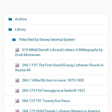
Archive
N
a
Library
v
i
Titles filed by Dewey Decimal System
g
015 M84d Danish Life and Letters: A Bibliography by
a
Enok Mortensen
t
i
284.1 F51 The First Scand Evang Lutheran Church in
o
Racine WI
n
284.1 V68e Elk Horn in Iowa: 1875-1900
284.173 F34 Femogtyve et festkrift 1921
284.173 T91 Twenty-five Years
284.173 V68d Danish Lutheran Mission in America