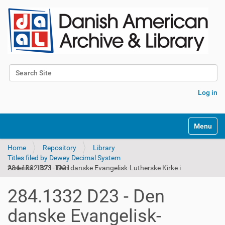
Search Site
Advanced Search…
Log in
Toggle na
Home
Repository
Library
Titles filed by Dewey Decimal System
284.1332 D23 - Den danske Evangelisk-Lutherske Kirke i Amerika: 1871-1921
284.1332 D23 - Den
danske Evangelisk-