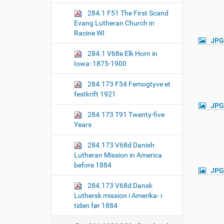
o
284.1 F51 The First Scand
n
Evang Lutheran Church in
Racine WI
JPG
284.1 V68e Elk Horn in
Iowa: 1875-1900
284.173 F34 Femogtyve et
festkrift 1921
JPG
284.173 T91 Twenty-five
Years
284.173 V68d Danish
Lutheran Mission in America
before 1884
JPG
284.173 V68d Dansk
Luthersk mission i Amerika- i
tiden før 1884