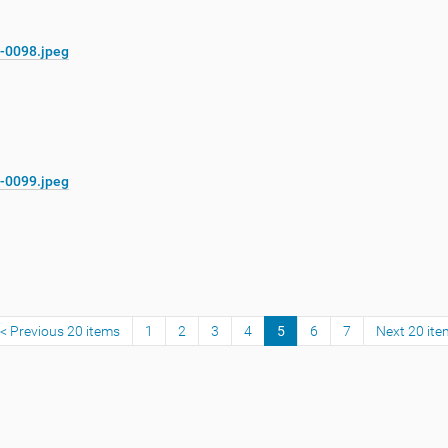
-0098.jpeg
-0099.jpeg
Previous 20 items
1
2
3
4
5
6
7
Next 20 ite