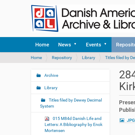
Home
News
Events
Reposit
Y
Home
Repository
Library
Titles filed by
o
u
284
a
Archive
N
r
Kir
a
e
Library
v
h
i
e
Titles filed by Dewey Decimal
Presen
r
g
System
Publis
e
a
:
015 M84d Danish Life and
JPG
t
Letters: A Bibliography by Enok
i
Mortensen